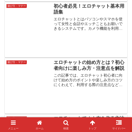
初心者必見！エロチャット基本用
遊び方・マナー
語集
エロチャットとはパソコンやスマホを使
って女性と会話やエッチこともお願いで
きるシステムです。カメラ機能を利用し
てお互いの顔を見ながら話もできます。
そんなエロチャットの世界では様々な用
語が存在します。それはエロチャットの
機能を指してる場合であっ...
エロチャットの始め方とは？初心
遊び方・マナー
者向けに楽しみ方・注意点を解説
この記事では、エロチャット初心者に向
けて始め方のポイントや楽しみ方のコツ
にくわえて、利用する際の注意点などに
ついて解説します。
エロチャットでオナ友を作る方法
遊び方・マナー
｜自然に仲良くなるコツと安全な
メニュー
ホーム
検索
トップ
サイドバー
遊び方