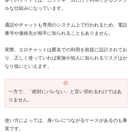
見られる前提で環境を設計していな
ルな仕組みになっています。
い
よくある質問（FAQ）
通話やチャットも専用のシステム上で行われるため、電話
エロチャットは本当にバレません
番号や連絡先が相手に知られることもありません。
か？
クレジットカードの明細にはどう表
実際、エロチャットは匿名での利用を前提に設計されてお
示されますか？
り、正しく使っていれば家族や知人に知られるリスクはか
完全に身バレを防ぐ方法はあります
なり低いといえます。
か？
家族や恋人にバレるケースは多いで
すか？
一方で、「絶対にバレない」と言い切れるわけではあ
まとめ
りません。
使い方によっては、身バレにつながるケースがあるのも事
実です。