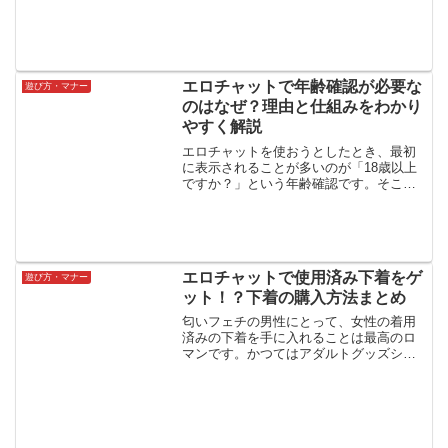
エロチャットで年齢確認が必要な
遊び方・マナー
のはなぜ？理由と仕組みをわかり
やすく解説
エロチャットを使おうとしたとき、最初
に表示されることが多いのが「18歳以上
ですか？」という年齢確認です。そこ
で、・なぜ年齢確認が必要なの？・怪し
いサイトだから？・個人情報を集めるた
め？と気になった人もいるかもしれませ
ん。結論からいうと、エロ...
エロチャットで使用済み下着をゲ
遊び方・マナー
ット！？下着の購入方法まとめ
匂いフェチの男性にとって、女性の着用
済みの下着を手に入れることは最高のロ
マンです。かつてはアダルトグッズショ
ップやブルセラショップでこっそりと売
買されていた使用済みの下着ですが、今
ではエロチャットのサイトから直接購入
することが可能です。そこ...