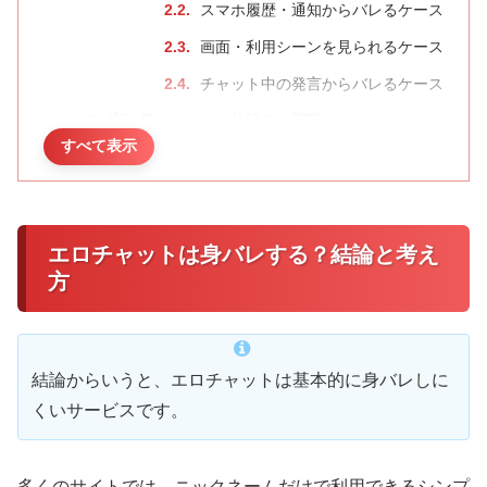
スマホ履歴・通知からバレるケース
画面・利用シーンを見られるケース
チャット中の発言からバレるケース
実は身バレしない仕組み（誤解）
すべて表示
本名・住所なしで利用できる仕組み
顔出し・電話番号なしでも利用でき
る
エロチャットは身バレする？結論と考え
サイト側から個人情報が漏れるリス
方
クは低い
身バレする人の特徴（NG行動・原因）
情報をつなげてしまう行動
結論からいうと、エロチャットは基本的に身バレしに
匿名性を崩してしまう行動
くいサービスです。
特定につながるヒントを出してしま
う行動
多くのサイトでは、ニックネームだけで利用できるシンプ