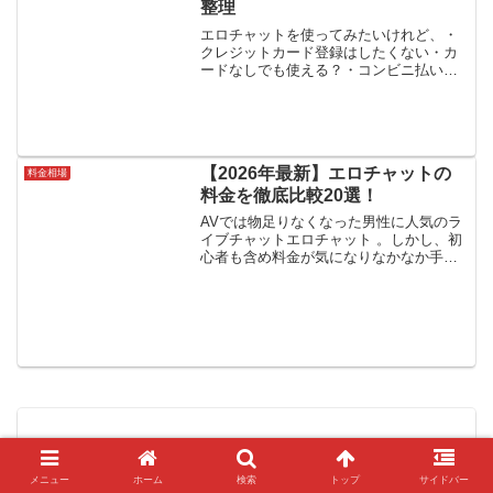
整理
エロチャットを使ってみたいけれど、・
クレジットカード登録はしたくない・カ
ードなしでも使える？・コンビニ払いは
できる？と気になっている人も多いはず
です。実際、エロチャットではクレジッ
トカード以外にも、コンビニ決済プリペ
イド型決済銀行振込電子マ...
【2026年最新】エロチャットの
料金相場
料金を徹底比較20選！
AVでは物足りなくなった男性に人気のラ
イブチャットエロチャット 。しかし、初
心者も含め料金が気になりなかなか手が
出せないという男性も多いのではないで
しょうか？この記事では、ライブチャッ
トの基本的な料金体系や、相場などを紹
介していきます。ライ...
エロチャットの初回無料はどこまで？数
メニュー
ホーム
検索
トップ
サイドバー