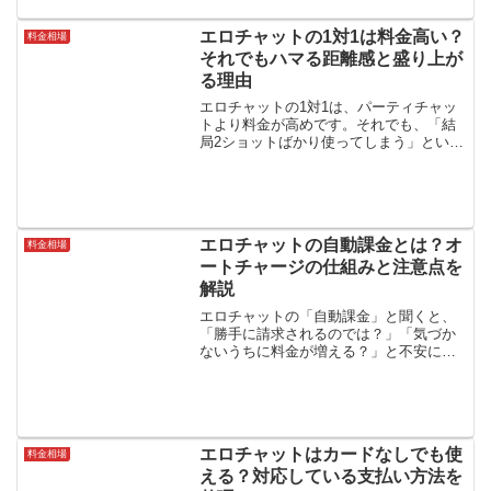
エロチャットの1対1は料金高い？
料金相場
それでもハマる距離感と盛り上が
る理由
エロチャットの1対1は、パーティチャッ
トより料金が高めです。それでも、「結
局2ショットばかり使ってしまう」という
人は少なくありません。理由はシンプル
で、「自分への反応が返ってくる感覚」
がかなり違うからです。PC向けエロチャ
ットでは、パーティ...
エロチャットの自動課金とは？オ
料金相場
ートチャージの仕組みと注意点を
解説
エロチャットの「自動課金」と聞くと、
「勝手に請求されるのでは？」「気づか
ないうちに料金が増える？」と不安に感
じる人もいるかもしれません。ただ、実
際のエロチャットは前払い制のポイント
購入が基本です。そのため、多くの場合
は「後から突然高額請求さ...
エロチャットはカードなしでも使
料金相場
える？対応している支払い方法を