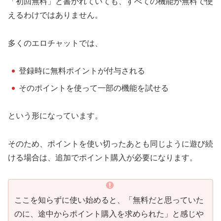
「初回無料」と書かれていても、すべての機能が無料で使
いきなり通話せず雰囲気を確認する
えるわけではありません。
相性を見極めるために使う
無料分は「体験」に割り切る
多くのエロチャットでは、
初回無料があるエロチャットの選び方
無料ポイントの量だけで選ばない
登録時に無料ポイントが付与される
使い方（通話・配信・メッセージ）
そのポイントを使って一部の機能を試せる
で選ぶ
エロチャットの初回無料に関するよくある質問
という形になっています。
本当にお金はかからない？
そのため、ポイントを使い切ったあとも同じように遊び続
クレジットカード登録は必要？
ける場合は、追加でポイント購入が必要になります。
無料ポイントだけで満足できる？
まとめ
ここを知らずに使い始めると、「無料だと思っていた
のに、途中からポイント購入を求められた」と感じや