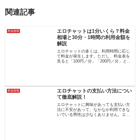
関連記事
エロチャットは1分いくら？料金
料金相場
相場と30分・1時間の利用金額を
解説
エロチャットの多くは、利用時間に応じ
て料金が発生します。ただし、料金表を
見ると「100円／分」「200円／分」と表
示されていることが多く、実際にいくら
使うことになるのかわかりにくいと感じ
る人も少なくありません。この記事で
は、エロチャットの料...
エロチャットの支払い方法につい
料金相場
て徹底解説！
エロチャットに興味があっても支払い方
法に不安があって、なかなか利用できな
いでいる男性は少なくありません。エロ
チャットのようなアダルトサイトの中に
は詐欺サイトが紛れ込んでいる場合もあ
るため、料金の支払いには特別に注意が
必要なのです。そんな不安...