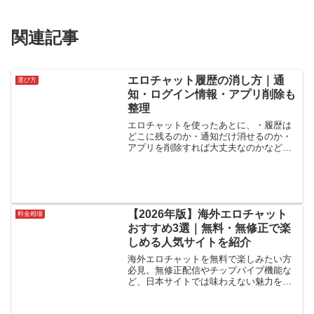
関連記事
エロチャット履歴の消し方｜通
選び方
知・ログイン情報・アプリ削除も
整理
エロチャットを使ったあとに、・履歴は
どこに残るのか・通知だけ消せるのか・
アプリを削除すれば大丈夫なのかなど、
端末側に残る情報が気になることがあり
ます。とくにスマホでは、自動ログイン
や通知機能が便利な反面、「どこに何が
残るのか」がわかりにくく...
【2026年版】海外エロチャット
料金相場
おすすめ3選｜無料・無修正で楽
しめる人気サイトを紹介
海外エロチャットを無料で楽しみたい方
必見。無修正配信やチップバイブ機能な
ど、日本サイトでは味わえない魅力を解
説。Chaturbate・Livejasmin・Stripchatな
ど、2026年最新のおすすめ海外エロチャ