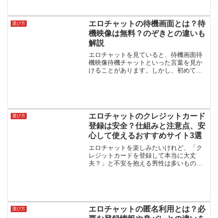
ット3選を詳しく紹介します。
エロチャットの待機画面とは？待
選び方
機映像は無料？のぞきとの違いも
解説
エロチャットを見ていると、待機画面待
機映像待機チャットといった言葉を見か
けることがあります。しかし、初めて利
用する人にとっては、「待機画面って
何？」「見ているだけで課金される
の？」「のぞきとは何が違うの？」と疑
問に感じることも少なくありませ...
エロチャットのクレジットカード
選び方
登録は安全？仕組みと注意点、安
心して使えるおすすめサイト3選
エロチャットを楽しみたいけれど、「ク
レジットカードを登録して本当に大丈
夫？」と不安を抱える男性は多いもので
す。もし安全性の低いサイトでカード情
報を入力してしまうと、不正利用や高額
請求につながる可能性もあります。この
記事では、クレジットカード...
エロチャットの匿名利用とは？必
選び方