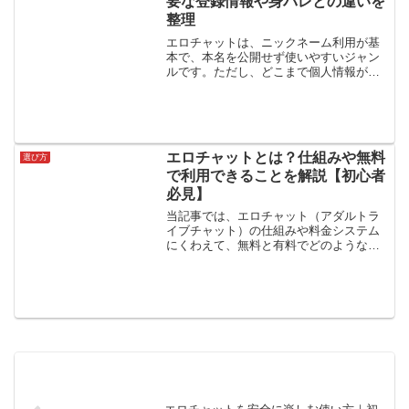
要な登録情報や身バレとの違いを
整理
エロチャットは、ニックネーム利用が基
本で、本名を公開せず使いやすいジャン
ルです。ただし、どこまで個人情報が必
要なのか相手側に何が公開されるのか年
齢確認すると匿名ではなくなるのか本当
に身バレしないのかなど、実際の「匿名
性」が気になる人も多いは...
エロチャットとは？仕組みや無料
選び方
で利用できることを解説【初心者
必見】
当記事では、エロチャット（アダルトラ
イブチャット）の仕組みや料金システム
にくわえて、無料と有料でどのようなこ
とができるのかといった点についてわか
りやすく解説します。