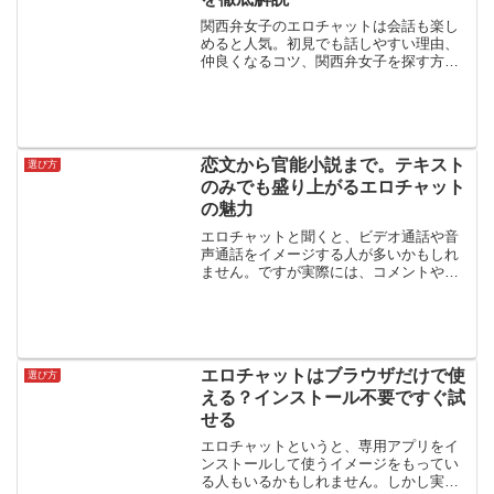
関西弁女子のエロチャットは会話も楽し
めると人気。初見でも話しやすい理由、
仲良くなるコツ、関西弁女子を探す方法
まで解説。会話重視の男性にぴったりの
ガイドです。
恋文から官能小説まで。テキスト
選び方
のみでも盛り上がるエロチャット
の魅力
エロチャットと聞くと、ビデオ通話や音
声通話をイメージする人が多いかもしれ
ません。ですが実際には、コメントやメ
ッセージだけで楽しむ「テキストのみ」
のエロチャットもかなり人気がありま
す。ライブ配信に短文コメントを投げて
参加したり、1対1のメッセ...
エロチャットはブラウザだけで使
選び方
える？インストール不要ですぐ試
せる
エロチャットというと、専用アプリをイ
ンストールして使うイメージをもってい
る人もいるかもしれません。しかし実際