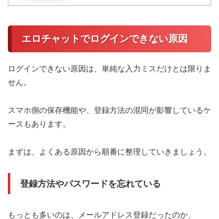
ブラウザやアプリを変えて試してみ
る
再登録前に確認したいこと
エロチャットでログインできない原因
既存アカウントが残っていないか確
認する
ログインできない原因は、単純な入力ミスだけとは限りま
別アカウントで再登録しないよう注
せん。
意する
ログイン状態が残るケース
スマホ側の保存機能や、登録方法の混同が影響しているケ
ースもあります。
自動ログイン設定が残っていること
もある
まずは、よくある原因から順番に整理していきましょう。
以前使っていた端末情報が混ざるこ
ともある
登録方法やパスワードを忘れている
共有端末では別アカウントの混同に
注意する
よくある質問（FAQ）
もっとも多いのは、メールアドレス登録だったのか、