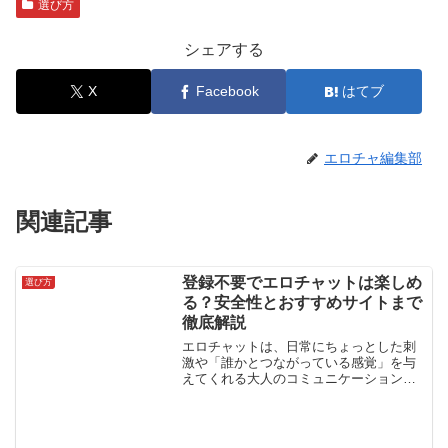
選び方
シェアする
X
Facebook
はてブ
エロチャ編集部
関連記事
登録不要でエロチャットは楽しめ
選び方
る？安全性とおすすめサイトまで
徹底解説
エロチャットは、日常にちょっとした刺
激や「誰かとつながっている感覚」を与
えてくれる大人のコミュニケーションツ
ールです。ただ、初めて利用する人にと
っては不安も多く、特に気になるのが
「登録なしで使えるのか？」という点で
はないでしょうか。 エロい...