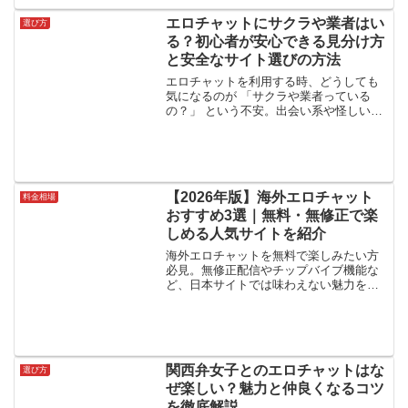
エロチャットにサクラや業者はい
選び方
る？初心者が安心できる見分け方
と安全なサイト選びの方法
エロチャットを利用する時、どうしても
気になるのが 「サクラや業者っている
の？」 という不安。出会い系や怪しいア
プリの経験がある人なら、なおさら警戒
したくなりますよね。結論から言うと、
大手エロチャットサービスではサクラや
業者はほぼ存在しません...
【2026年版】海外エロチャット
料金相場
おすすめ3選｜無料・無修正で楽
しめる人気サイトを紹介
海外エロチャットを無料で楽しみたい方
必見。無修正配信やチップバイブ機能な
ど、日本サイトでは味わえない魅力を解
説。Chaturbate・Livejasmin・Stripchatな
ど、2026年最新のおすすめ海外エロチャ
ット3選を詳しく紹介します。
関西弁女子とのエロチャットはな
選び方
ぜ楽しい？魅力と仲良くなるコツ
を徹底解説