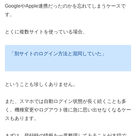
パスワードを忘れたら？
GoogleやApple連携だったのかを忘れてしまうケースで
す。
メールアドレスを忘れたら？
アプリを削除するとログインできな
とくに複数サイトを使っている場合、
くなる？
退会したか確認する方法は？
「別サイトのログイン方法と混同していた」
まとめ
ということも珍しくありません。
また、スマホでは自動ログイン状態が長く続くことも多
く、機種変更やログアウト後に急に思い出せなくなるケー
スもあります。
まずは、登録時の情報を一度整理してみることが大切で