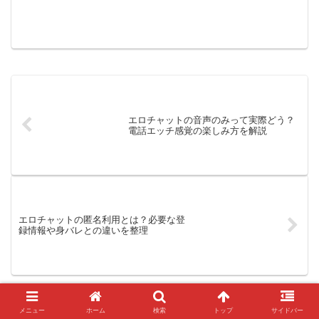
は、多くのサービスがブラウザ利用に対
応しており、スマホやPCからそのままア
クセスできます。アプリを入れずに試せ
るため、まず軽く雰囲気...
エロチャットの音声のみって実際どう？
電話エッチ感覚の楽しみ方を解説
エロチャットの匿名利用とは？必要な登
録情報や身バレとの違いを整理
メニュー
ホーム
検索
トップ
サイドバー